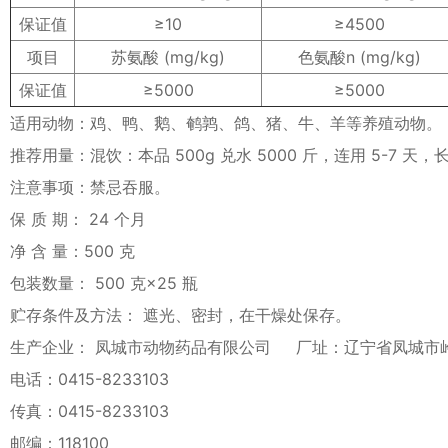
保证值
≥10
≥4500
项目
苏氨酸 (mg/kg)
色氨酸n (mg/kg)
保证值
≥5000
≥5000
适用动物：鸡、鸭、鹅、鹌鹑、鸽、猪、牛、羊等养殖动物。
推荐用量：混饮：本品 500g 兑水 5000 斤，连用 5-7
注意事项：禁忌吞服。
保 质 期： 24 个月
净 含 量：500 克
包装数量： 500 克×25 瓶
贮存条件及方法： 遮光、密封，在干燥处保存。
生产企业： 凤城市动物药品有限公司 厂址：辽宁省凤城市岭
电话：
0415-8233103
传真：0415-8233103
邮编：118100