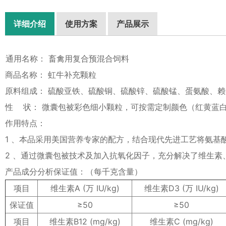
详细介绍
使用方案
产品展示
通用名称： 畜禽用复合预混合饲料
商品名称： 虹牛补充颗粒
原料组成： 硫酸亚铁、硫酸铜、硫酸锌、硫酸锰、蛋氨酸、赖氨
性 状： 微囊包被彩色细小颗粒，可按需定制颜色（红黄蓝
作用特点：
1 、本品采用美国营养专家的配方，结合现代先进工艺将氨基
2 、通过微囊包被技术及加入抗氧化因子，充分解决了维生素
产品成分分析保证值：（每千克含量）
项目
维生素A (万 IU/kg)
维生素D3 (万 IU/kg)
保证值
≥50
≥50
项目
维生素B12 (mg/kg)
维生素C (mg/kg)